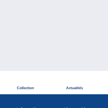
Collection
Actualités
Cartes postales
Événements Delcampe
Timbres
Concours
Monnaies & Billets