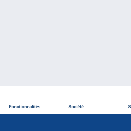
Fonctionnalités
Société
S
Nouveautés
Qui sommes-nous
D
Astuces
Gestion des cookies
N
Commercial
Emplois