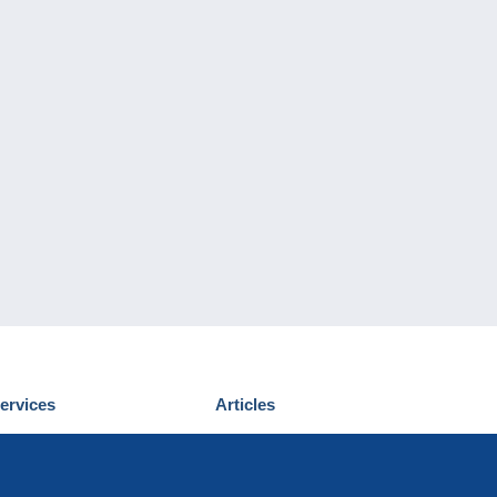
ervices
Articles
écouvrir Delcampe
Proposer un
ous contacter
article