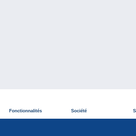
Fonctionnalités
Société
S
Nouveautés
Qui sommes-nous
D
Astuces
Gestion des cookies
N
Commercial
Emplois