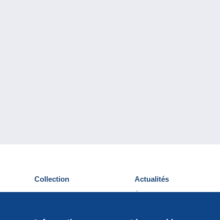
Collection
Actualités
Cartes postales
Événements Delcampe
Timbres
Concours
Monnaies & Billets