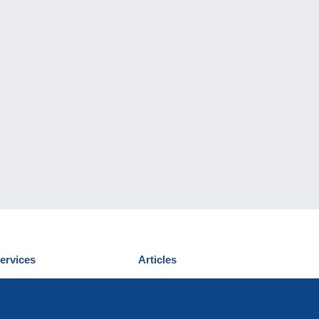
ervices
Articles
écouvrir Delcampe
Proposer un
ous contacter
article