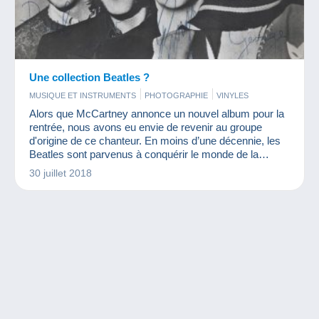
Une collection Beatles ?
MUSIQUE ET INSTRUMENTS
PHOTOGRAPHIE
VINYLES
Alors que McCartney annonce un nouvel album pour la
rentrée, nous avons eu envie de revenir au groupe
d'origine de ce chanteur. En moins d’une décennie, les
Beatles sont parvenus à conquérir le monde de la
musique. John Lennon, Paul McCartney, Ringo Starr et
30 juillet 2018
George Harrison furent les quatre garçons dans le vent
qui ont vendu le plus de disques au monde ! Presque 50
ans après la séparation du groupe, la Beatlemania
connaît toujours un g