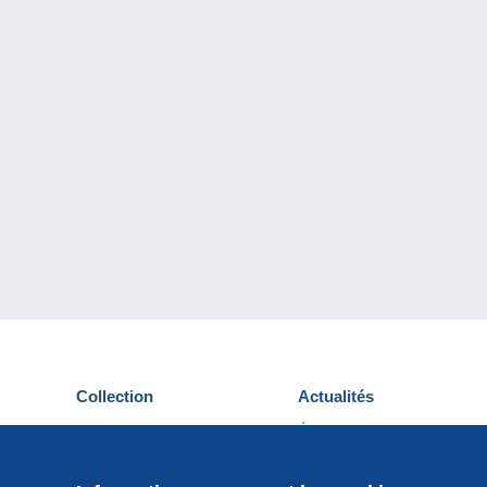
Collection
Actualités
Cartes postales
Événements Delcampe
Timbres
Concours
Monnaies & Billets