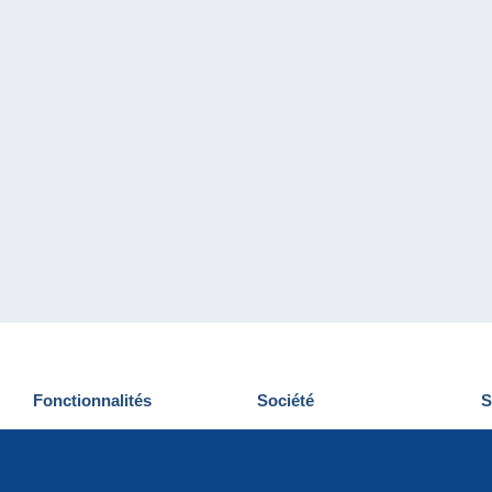
Fonctionnalités
Société
S
Nouveautés
Qui sommes-nous
D
Astuces
Gestion des cookies
N
Commercial
Emplois