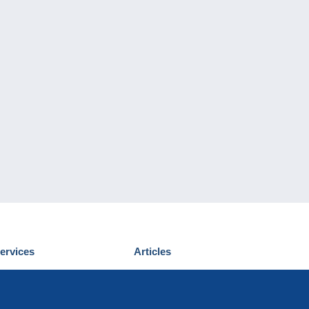
ervices
Articles
écouvrir Delcampe
Proposer un
ous contacter
article