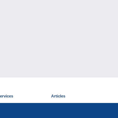
ervices
Articles
écouvrir Delcampe
Proposer un
ous contacter
article