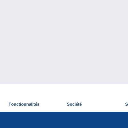
Fonctionnalités
Société
S
Nouveautés
Qui sommes-nous
D
Astuces
Gestion des cookies
N
Commercial
Emplois