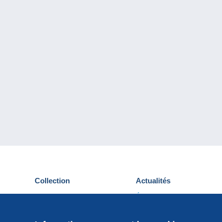
Collection
Actualités
Cartes postales
Événements Delcampe
Timbres
Concours
Monnaies & Billets