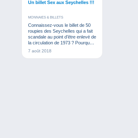
Un billet Sex aux Seychelles !!!
MONNAIES & BILLETS
Connaissez-vous le billet de 50
roupies des Seychelles qui a fait
scandale au point d’être enlevé de
la circulation de 1973 ? Pourquoi
? Parce qu’il est écrit « Sex »
7 août 2018
dessus ! Envie de découvrir cette
anecdote amusante ? Cet article
est pour vous !