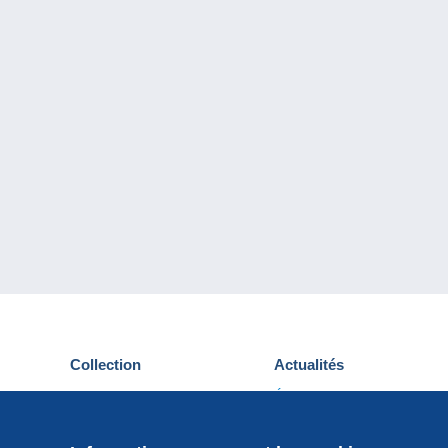
Collection
Actualités
Cartes postales
Événements Delcampe
Timbres
Concours
Monnaies & Billets