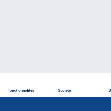
Fonctionnalités
Société
S
Nouveautés
Qui sommes-nous
D
Astuces
Gestion des cookies
N
Commercial
Emplois