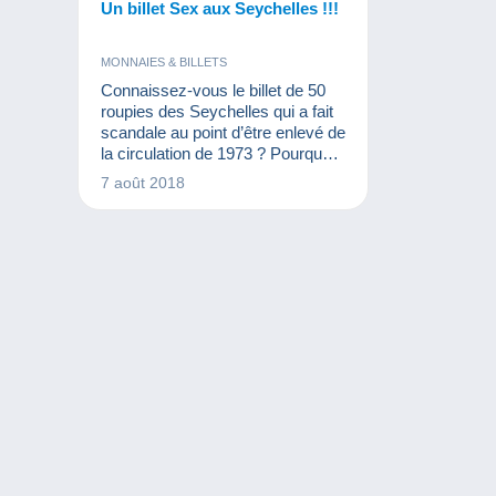
Un billet Sex aux Seychelles !!!
MONNAIES & BILLETS
Connaissez-vous le billet de 50
roupies des Seychelles qui a fait
scandale au point d’être enlevé de
la circulation de 1973 ? Pourquoi
? Parce qu’il est écrit « Sex »
7 août 2018
dessus ! Envie de découvrir cette
anecdote amusante ? Cet article
est pour vous !