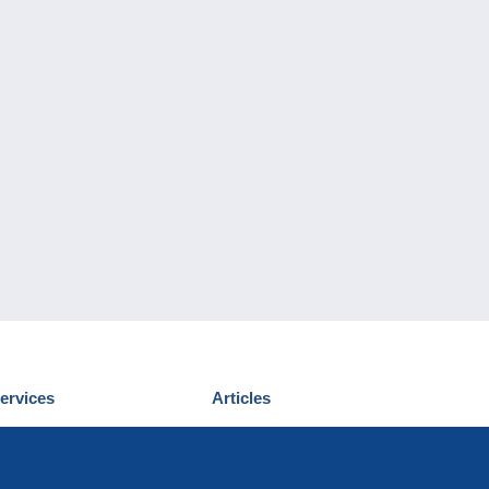
ervices
Articles
écouvrir Delcampe
Proposer un
ous contacter
article