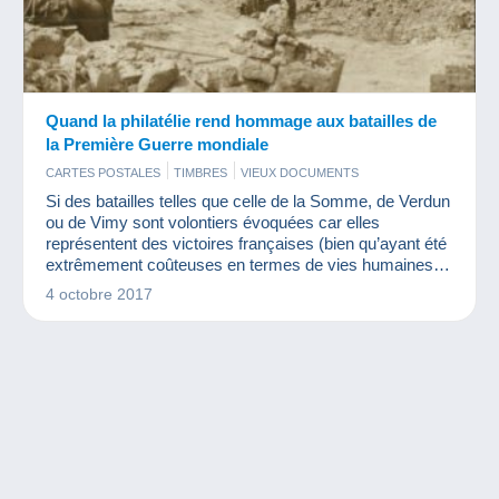
Quand la philatélie rend hommage aux batailles de
la Première Guerre mondiale
CARTES POSTALES
TIMBRES
VIEUX DOCUMENTS
Si des batailles telles que celle de la Somme, de Verdun
ou de Vimy sont volontiers évoquées car elles
représentent des victoires françaises (bien qu’ayant été
extrêmement coûteuses en termes de vies humaines),
la bataille du Chemin des Dames est plus souvent
4 octobre 2017
occultée car elle représente un échec des armées. Et
pourtant, comme nous le prouve La Poste avec
l’émission de timbres, cette bataille fait partie de
l’histoire. Revenons