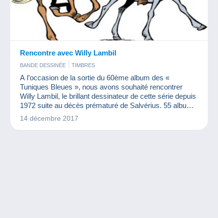
Rencontre avec Willy Lambil
BANDE DESSINÉE
TIMBRES
A l’occasion de la sortie du 60ème album des «
Tuniques Bleues », nous avons souhaité rencontrer
Willy Lambil, le brillant dessinateur de cette série depuis
1972 suite au décès prématuré de Salvérius. 55 albums
plus tard, on peut dire que le travail de Lambil a mené
14 décembre 2017
cette série où elle est : parmi les plus connues de la
bande dessinée franco-belge. Revenons sur la carrière
et les personnages de ce grand dessinateur.