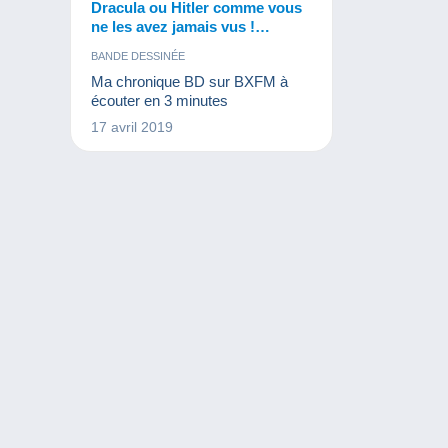
Dracula ou Hitler comme vous
ne les avez jamais vus !
Découvrez la nouvelle
BANDE DESSINÉE
collection la Véritable Histoire
Ma chronique BD sur BXFM à
Vraie de Bernard Swysen
écouter en 3 minutes
17 avril 2019