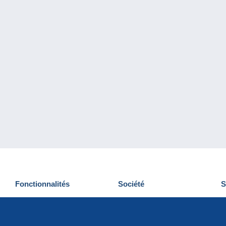
Fonctionnalités
Société
S
Nouveautés
Qui sommes-nous
D
Astuces
Gestion des cookies
N
Commercial
Emplois