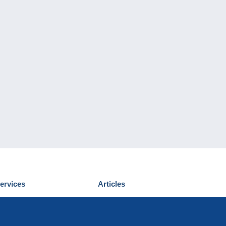
ervices
Articles
écouvrir Delcampe
Proposer un
ous contacter
article