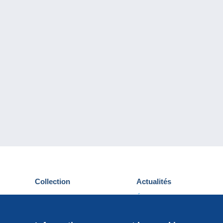
Collection
Actualités
Cartes postales
Événements Delcampe
Timbres
Concours
Monnaies & Billets