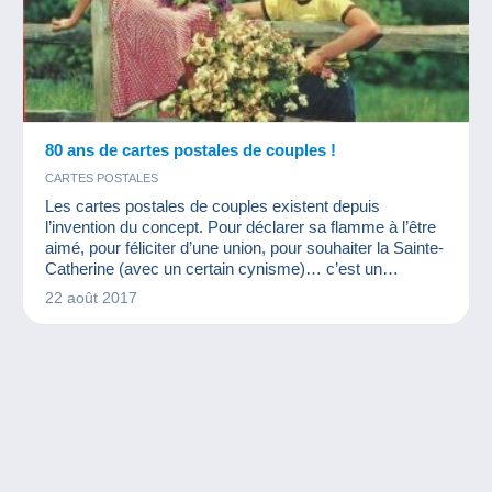
80 ans de cartes postales de couples !
CARTES POSTALES
Les cartes postales de couples existent depuis
l’invention du concept. Pour déclarer sa flamme à l’être
aimé, pour féliciter d’une union, pour souhaiter la Sainte-
Catherine (avec un certain cynisme)… c’est un
classique ! Mais un classique qui a beaucoup évolué, au
22 août 2017
gré de la mode et de la technologie. Nous avons décidé
de nous amuser à vous présenter une carte par
décennie des années 1900 aux seventies pour regarder
ensemb