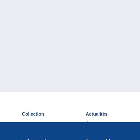
Collection
Actualités
Cartes postales
Événements Delcampe
Timbres
Concours
Monnaies & Billets