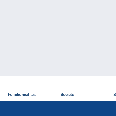
Fonctionnalités
Société
S
Nouveautés
Qui sommes-nous
D
Astuces
Gestion des cookies
N
Commercial
Emplois