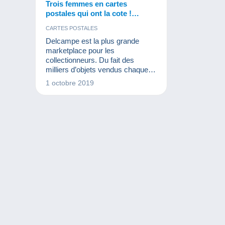
Trois femmes en cartes
postales qui ont la cote !
Devinerez-vous qui ?
CARTES POSTALES
Delcampe est la plus grande
marketplace pour les
collectionneurs. Du fait des
milliers d’objets vendus chaque
jour sur le site, nous pouvons voir
1 octobre 2019
ce qui est tendance. Au niveau
des cartes postales anciennes de
célébrités, ces trois femmes ont
eu énormément de succès en
2019 !