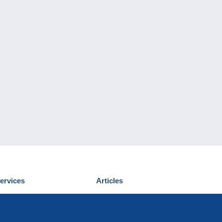
ervices
Articles
écouvrir Delcampe
Proposer un
ous contacter
article