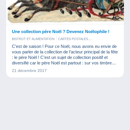
Une collection père Noël ? Devenez Noëlophile !
BISTROT ET ALIMENTATION
CARTES POSTALES
MONNAIES & BILLETS
TIMBRES
C’est de saison ! Pour ce Noël, nous avons eu envie de
vous parler de la collection de l’acteur principal de la fête
: le père Noël ! C’est un sujet de collection positif et
diversifié car le père Noël est partout : sur vos timbres,
vos cartes, en poupées et même sur des objets plus
21 décembre 2017
originaux !