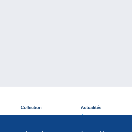
Collection
Actualités
Cartes postales
Événements Delcampe
Timbres
Concours
Monnaies & Billets