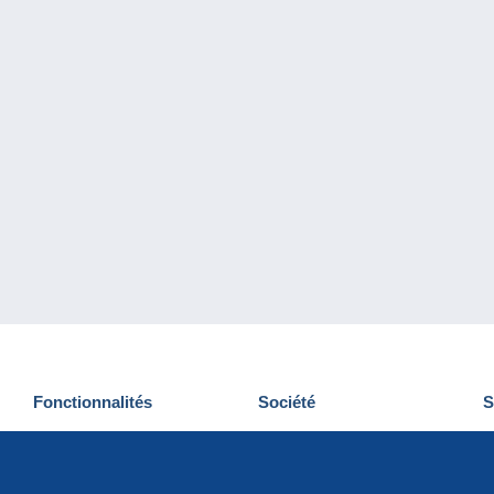
Fonctionnalités
Société
S
Nouveautés
Qui sommes-nous
D
Astuces
Gestion des cookies
N
Commercial
Emplois