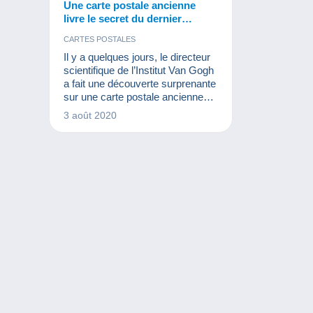
Une carte postale ancienne
livre le secret du dernier
tableau de Van Gogh !
CARTES POSTALES
Il y a quelques jours, le directeur
scientifique de l’Institut Van Gogh
a fait une découverte surprenante
sur une carte postale ancienne
qui a été vendue à plusieurs
3 août 2020
reprises sur Delcampe !