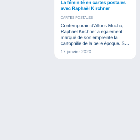
La féminité en cartes postales
avec Raphaël Kirchner
CARTES POSTALES
Contemporain d’Alfons Mucha,
Raphaël Kirchner a également
marqué de son empreinte la
cartophilie de la belle époque. Ses
femmes splendides font encore
17 janvier 2020
aujourd’hui la joie des
collectionneurs.