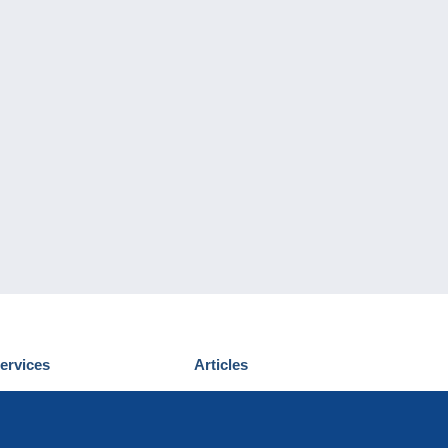
ervices
Articles
écouvrir Delcampe
Proposer un
ous contacter
article