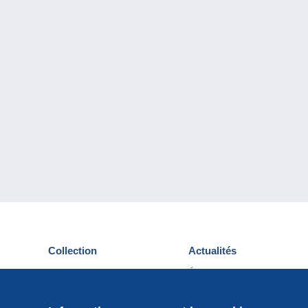
Collection
Actualités
Cartes postales
Événements Delcampe
Timbres
Concours
Monnaies & Billets