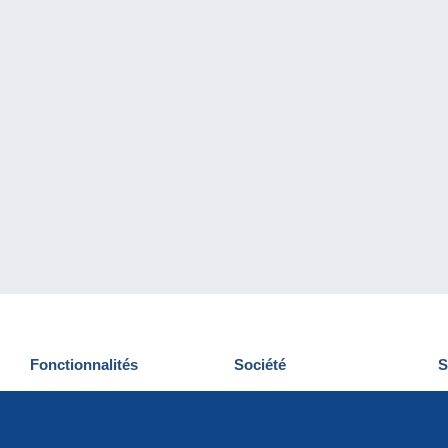
Fonctionnalités
Société
S
Nouveautés
Qui sommes-nous
D
Astuces
Gestion des cookies
N
Commercial
Emplois