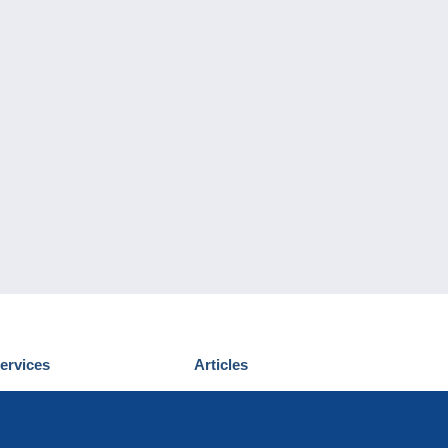
ervices
Articles
écouvrir Delcampe
Proposer un
ous contacter
article