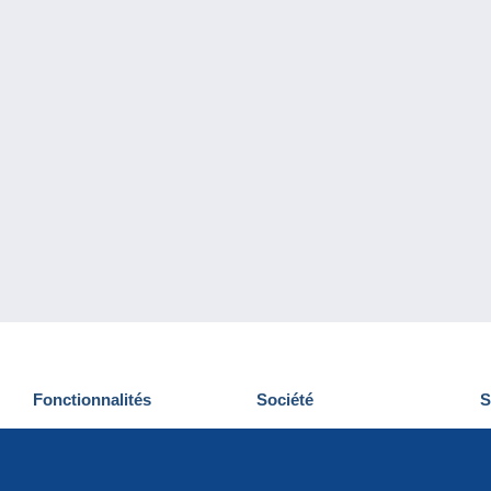
Fonctionnalités
Société
S
Nouveautés
Qui sommes-nous
D
Astuces
Gestion des cookies
N
Commercial
Emplois