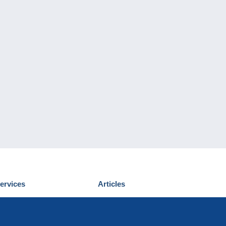
ervices
Articles
écouvrir Delcampe
Proposer un
ous contacter
article