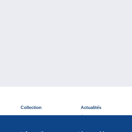
Collection
Actualités
Cartes postales
Événements Delcampe
Timbres
Concours
Monnaies & Billets