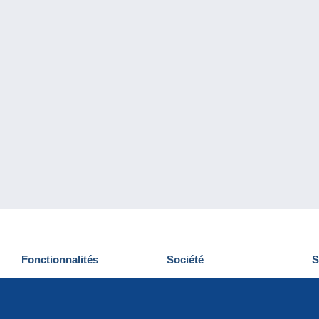
Fonctionnalités
Société
S
Nouveautés
Qui sommes-nous
D
Astuces
Gestion des cookies
N
Commercial
Emplois