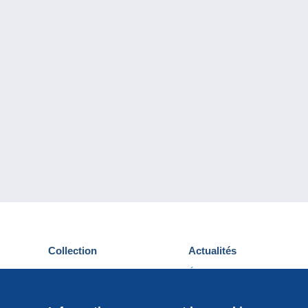
Collection
Actualités
Cartes postales
Événements Delcampe
Timbres
Concours
Monnaies & Billets