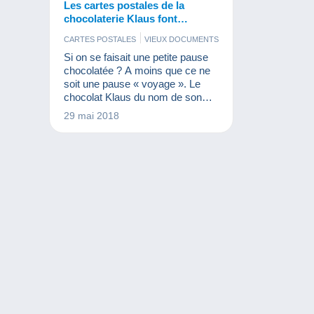
Les cartes postales de la
chocolaterie Klaus font
voyager
CARTES POSTALES
VIEUX DOCUMENTS
Si on se faisait une petite pause
chocolatée ? A moins que ce ne
soit une pause « voyage ». Le
chocolat Klaus du nom de son
créateur Jacques Klaus date de
29 mai 2018
la fin du 19ème siècle. Bien
qu’ayant eu des périodes
complexes, la chocolaterie existe
toujours actuellement. Durant de
nombreuses années, le chocolat
Klaus a offert à ses
consommateurs des petites
cartes sur différentes
thématiques.