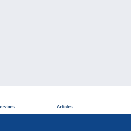
ervices
Articles
écouvrir Delcampe
Proposer un
ous contacter
article