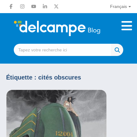
Français
Étiquette :
cités obscures