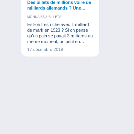
Des billets de millions voire de
milliards allemands ? Une
collection à découvrir !
MONNAIES & BILLETS
Est-on très riche avec 1 milliard
de mark en 1923 ? Si on pense
qu’un pain se payait 3 milliards au
même moment, on peut en
conclure que non ! Ces billets font
17 décembre 2019
toutefois partie de l’histoire
monétaire mondiale et font le
bonheur des numismates et
autres collectionneurs de billets.