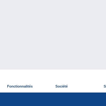
Fonctionnalités
Société
S
Nouveautés
Qui sommes-nous
D
Astuces
Gestion des cookies
N
Commercial
Emplois