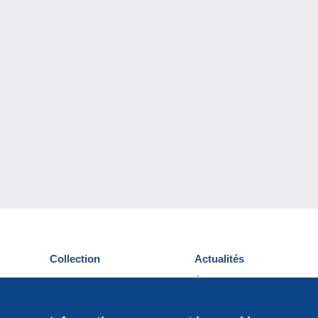
Collection
Actualités
Cartes postales
Événements Delcampe
Timbres
Concours
Monnaies & Billets