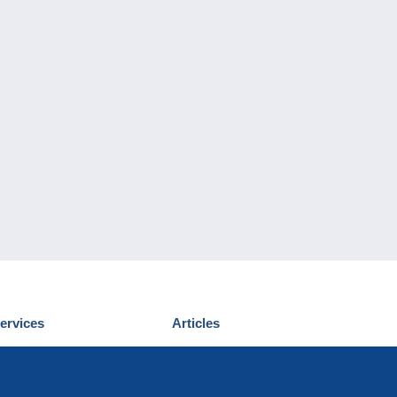
ervices
Articles
écouvrir Delcampe
Proposer un
ous contacter
article