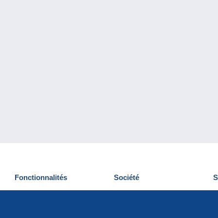
Fonctionnalités
Société
S
Nouveautés
Qui sommes-nous
D
Astuces
Gestion des cookies
N
Commercial
Emplois