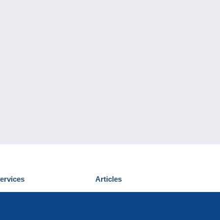
ervices
Articles
écouvrir Delcampe
Proposer un
ous contacter
article