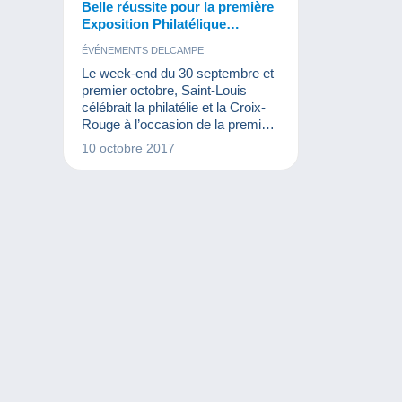
Belle réussite pour la première
Exposition Philatélique
Internationale Croix-Rouge à
ÉVÉNEMENTS DELCAMPE
Saint-Louis !
Le week-end du 30 septembre et
premier octobre, Saint-Louis
célébrait la philatélie et la Croix-
Rouge à l’occasion de la première
exposition philatélique
10 octobre 2017
internationale Croix-Rouge. Plus
de 2000 visiteurs ont répondu
présent !