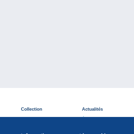
Collection
Actualités
Cartes postales
Événements Delcampe
Timbres
Concours
Monnaies & Billets