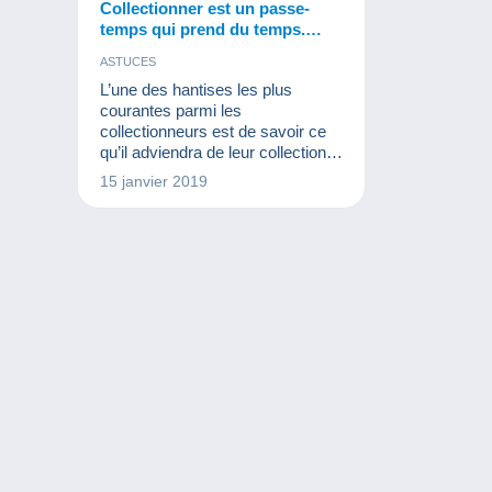
Collectionner est un passe-
temps qui prend du temps.
Mais que faire pour partager sa
ASTUCES
passion avec la nouvelle
L’une des hantises les plus
génération ?
courantes parmi les
collectionneurs est de savoir ce
qu’il adviendra de leur collection
après leur mort. Très souvent, ils
15 janvier 2019
n’ont pas spécialement dans leur
famille de personne à qui confier
les trésors amassés au fil des
années.