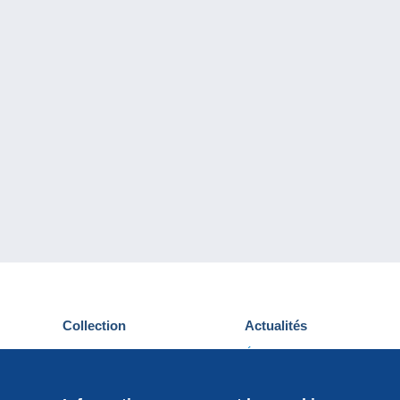
Collection
Actualités
Cartes postales
Événements Delcampe
Timbres
Concours
Monnaies & Billets