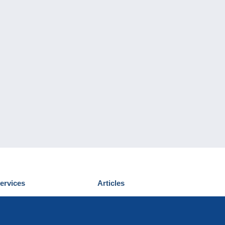
ervices
Articles
écouvrir Delcampe
Proposer un
ous contacter
article