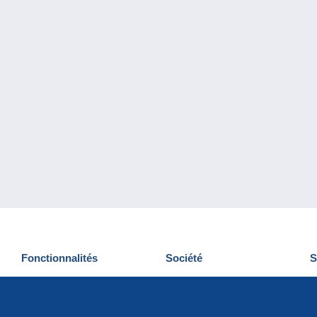
Fonctionnalités
Société
S
Nouveautés
Qui sommes-nous
D
Astuces
Gestion des cookies
N
Commercial
Emplois