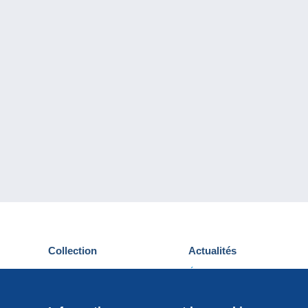
Collection
Actualités
Cartes postales
Événements Delcampe
Timbres
Concours
Monnaies & Billets