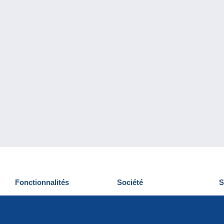
Fonctionnalités
Société
S
Nouveautés
Qui sommes-nous
D
Astuces
Gestion des cookies
N
Commercial
Emplois