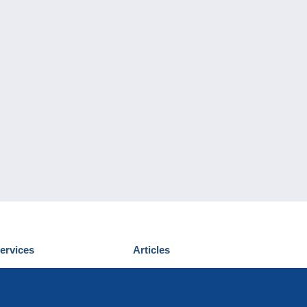
ervices
Articles
écouvrir Delcampe
Proposer un
ous contacter
article