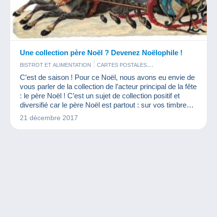
Une collection père Noël ? Devenez Noëlophile !
BISTROT ET ALIMENTATION
CARTES POSTALES
MONNAIES & BILLETS
TIMBRES
C’est de saison ! Pour ce Noël, nous avons eu envie de
vous parler de la collection de l’acteur principal de la fête
: le père Noël ! C’est un sujet de collection positif et
diversifié car le père Noël est partout : sur vos timbres,
vos cartes, en poupées et même sur des objets plus
21 décembre 2017
originaux !