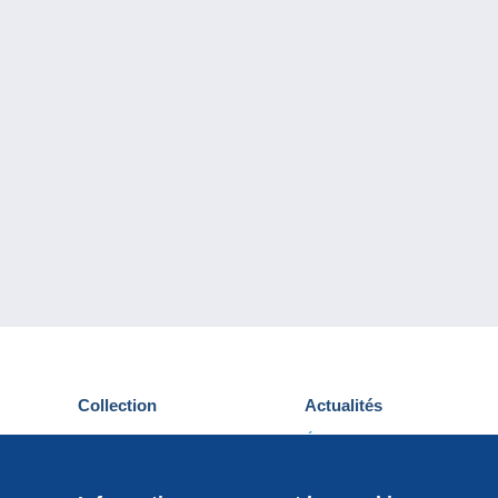
Collection
Actualités
Cartes postales
Événements Delcampe
Timbres
Concours
Monnaies & Billets