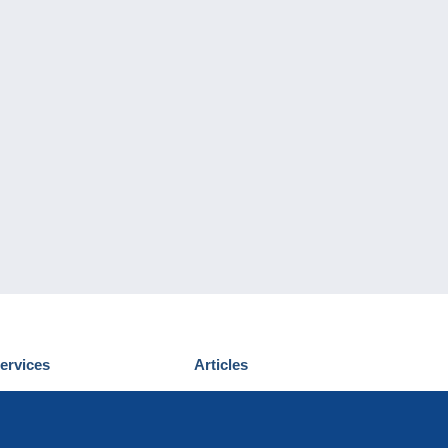
ervices
Articles
écouvrir Delcampe
Proposer un
ous contacter
article