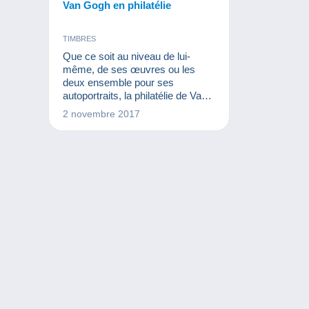
Van Gogh en philatélie
TIMBRES
Que ce soit au niveau de lui-
même, de ses œuvres ou les
deux ensemble pour ses
autoportraits, la philatélie de Van
Gogh est un sujet de choix
2 novembre 2017
thématique. De nombreux
timbres rendent hommage au
peintre et à ses tableaux.