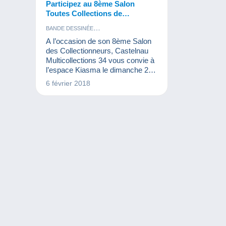
Participez au 8ème Salon
Toutes Collections de
Castelnau-le-Lez !
BANDE DESSINÉE
BISTROT ET ALIMENTATION
A l’occasion de son 8ème Salon
ÉVÉNEMENTS DELCAMPE
TIMBRES
des Collectionneurs, Castelnau
VIEUX DOCUMENTS
Multicollections 34 vous convie à
l’espace Kiasma le dimanche 25
février.
6 février 2018