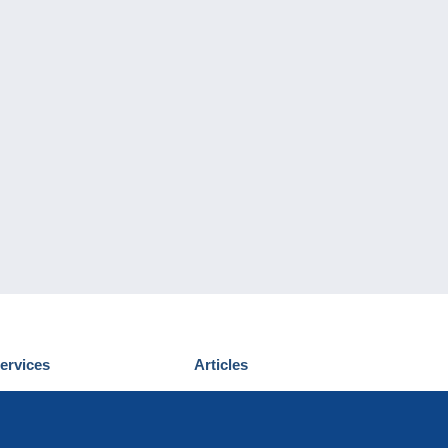
ervices
Articles
écouvrir Delcampe
Proposer un
ous contacter
article