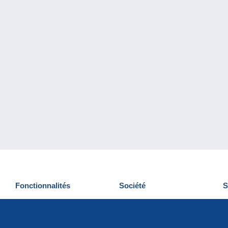
Fonctionnalités
Société
S
Nouveautés
Qui sommes-nous
D
Astuces
Gestion des cookies
N
Commercial
Emplois