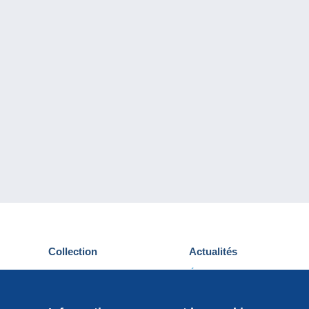
Collection
Actualités
Cartes postales
Événements Delcampe
Timbres
Concours
Monnaies & Billets