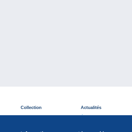
Collection
Actualités
Cartes postales
Événements Delcampe
Timbres
Concours
Monnaies & Billets