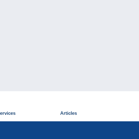
ervices
Articles
écouvrir Delcampe
Proposer un
ous contacter
article