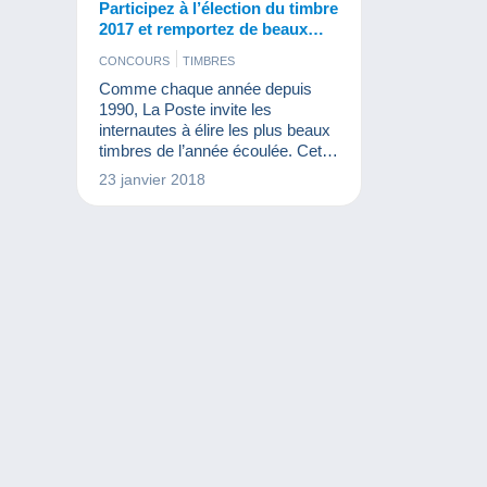
Participez à l’élection du timbre
2017 et remportez de beaux
cadeaux !
CONCOURS
TIMBRES
Comme chaque année depuis
1990, La Poste invite les
internautes à élire les plus beaux
timbres de l’année écoulée. Cette
élection n’est pas réservée
23 janvier 2018
exclusivement aux Français. En
effet, les internautes du monde
entier peuvent voter pour élire leur
timbre préféré dans différentes
catégories.