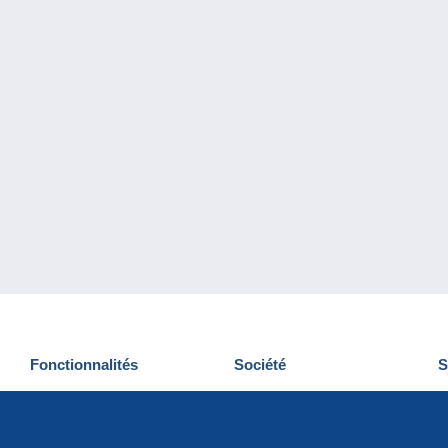
Fonctionnalités
Société
S
Nouveautés
Qui sommes-nous
D
Astuces
Gestion des cookies
N
Commercial
Emplois