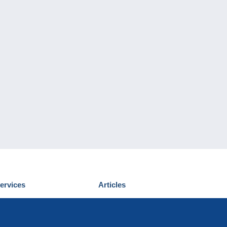
ervices
Articles
écouvrir Delcampe
Proposer un
ous contacter
article