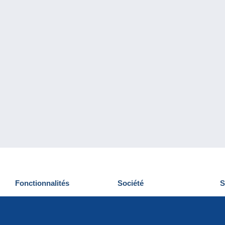
Fonctionnalités
Société
S
Nouveautés
Qui sommes-nous
D
Astuces
Gestion des cookies
N
Commercial
Emplois