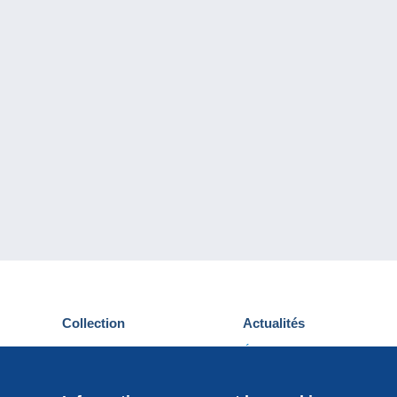
Collection
Actualités
Cartes postales
Événements Delcampe
Timbres
Concours
Monnaies & Billets