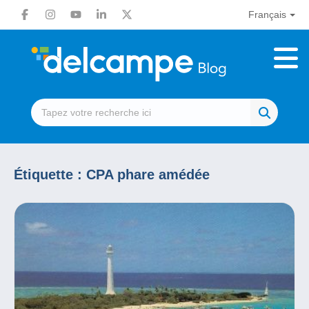
Français
Étiquette :
CPA phare amédée