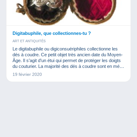
Digitabuphile, que collectionnes-tu ?
ART ET ANTIQUITÉS
Le digitabuphile ou digiconsuériphiles collectionne les
dés à coudre. Ce petit objet très ancien date du Moyen-
Âge. Il s’agit d’un étui qui permet de protéger les doigts
du couturier. La majorité des dés à coudre sont en métal
et sont piquetés sur leur face extérieure. Il en existe
19 février 2020
aussi en ivoire, en porcelaine ou même en os. Ils
peuvent recouvrir tout le doigt ou être un simple anneau.