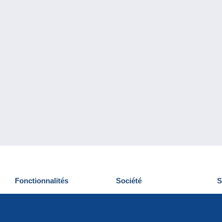
Fonctionnalités
Société
S
Nouveautés
Qui sommes-nous
D
Astuces
Gestion des cookies
N
Commercial
Emplois