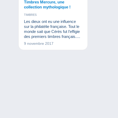
Timbres Mercure, une
collection mythologique !
TIMBRES
Les dieux ont eu une influence
sur la philatélie française. Tout le
monde sait que Cérès fut l’effigie
des premiers timbres français.
Aujourd’hui, nous avons eu envie
9 novembre 2017
de vous parler d’un autre dieu qui
a marqué la philatélie : Mercure.