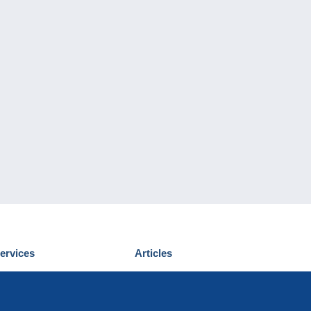
ervices
Articles
écouvrir Delcampe
Proposer un
ous contacter
article