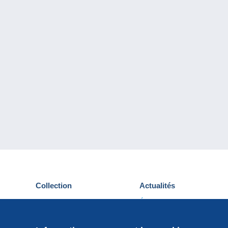
Collection
Actualités
Cartes postales
Événements Delcampe
Timbres
Concours
Monnaies & Billets