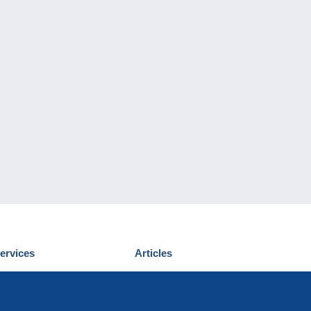
ervices
Articles
écouvrir Delcampe
Proposer un
ous contacter
article