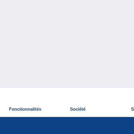
Fonctionnalités
Société
S
Nouveautés
Qui sommes-nous
D
Astuces
Gestion des cookies
N
Commercial
Emplois