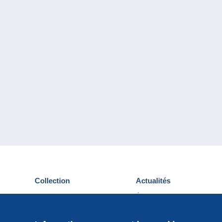
Collection
Actualités
Cartes postales
Événements Delcampe
Timbres
Concours
Monnaies & Billets