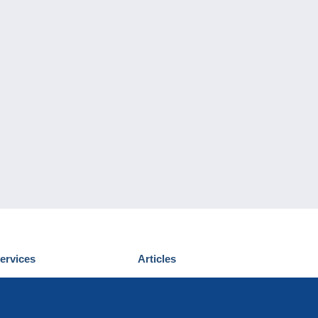
ervices
Articles
écouvrir Delcampe
Proposer un
ous contacter
article