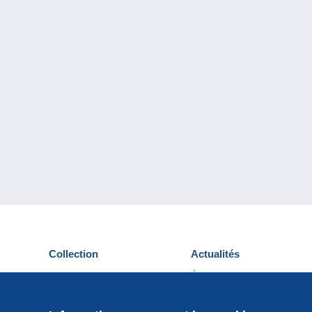
Collection
Actualités
Cartes postales
Événements Delcampe
Timbres
Concours
Monnaies & Billets