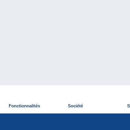
Fonctionnalités
Société
S
Nouveautés
Qui sommes-nous
D
Astuces
Gestion des cookies
N
Commercial
Emplois