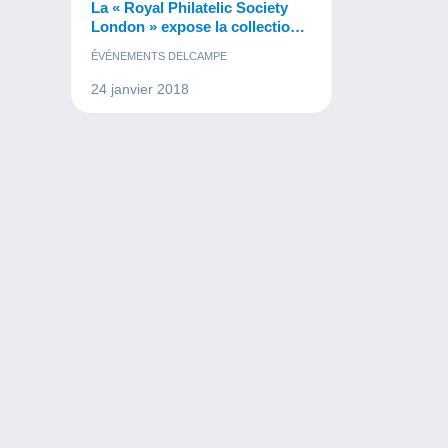
La « Royal Philatelic Society
London » expose la collection
de son président
ÉVÉNEMENTS DELCAMPE
24 janvier 2018