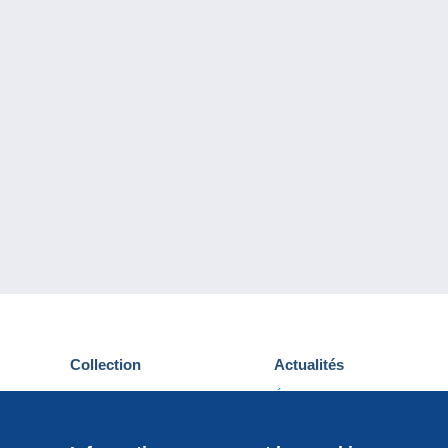
Collection
Actualités
Cartes postales
Événements Delcampe
Timbres
Concours
Monnaies & Billets