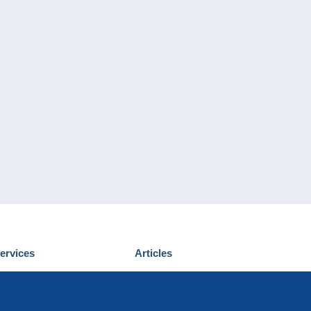
ervices
Articles
écouvrir Delcampe
Proposer un
ous contacter
article