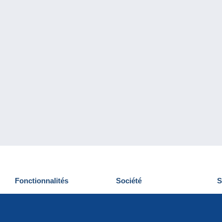
Fonctionnalités
Société
S
Nouveautés
Qui sommes-nous
D
Astuces
Gestion des cookies
N
Commercial
Emplois