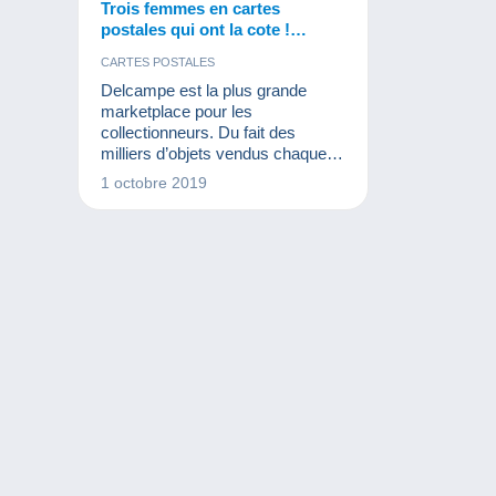
Trois femmes en cartes
postales qui ont la cote !
Devinerez-vous qui ?
CARTES POSTALES
Delcampe est la plus grande
marketplace pour les
collectionneurs. Du fait des
milliers d’objets vendus chaque
jour sur le site, nous pouvons voir
1 octobre 2019
ce qui est tendance. Au niveau
des cartes postales anciennes de
célébrités, ces trois femmes ont
eu énormément de succès en
2019 !