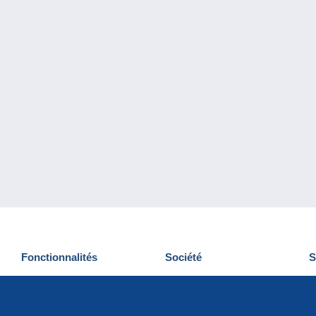
Fonctionnalités
Société
S
Nouveautés
Qui sommes-nous
D
Astuces
Gestion des cookies
N
Commercial
Emplois