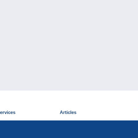
ervices
Articles
écouvrir Delcampe
Proposer un
ous contacter
article