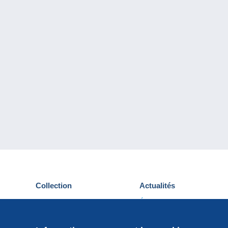
Collection
Actualités
Cartes postales
Événements Delcampe
Timbres
Concours
Monnaies & Billets