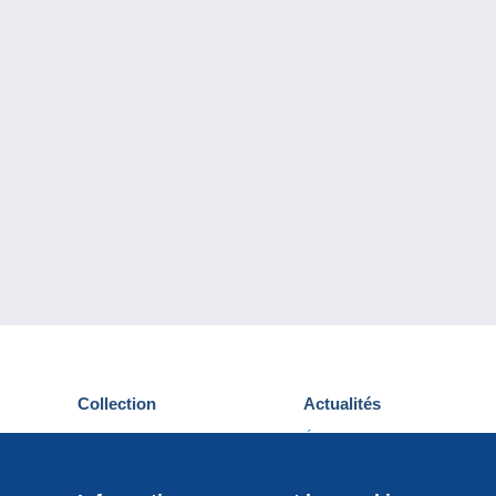
Collection
Actualités
Cartes postales
Événements Delcampe
Timbres
Concours
Monnaies & Billets