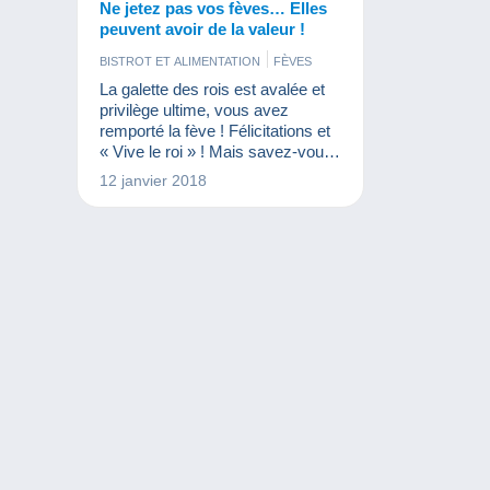
Ne jetez pas vos fèves… Elles
peuvent avoir de la valeur !
BISTROT ET ALIMENTATION
FÈVES
La galette des rois est avalée et
privilège ultime, vous avez
remporté la fève ! Félicitations et
« Vive le roi » ! Mais savez-vous
que la fève en elle-même peut
12 janvier 2018
avoir une certaine valeur auprès
des collectionneurs ?