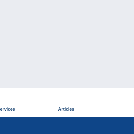
ervices
Articles
écouvrir Delcampe
Proposer un
ous contacter
article