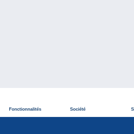
Fonctionnalités
Société
S
Nouveautés
Qui sommes-nous
D
Astuces
Gestion des cookies
N
Commercial
Emplois