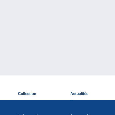
Collection
Actualités
Cartes postales
Événements Delcampe
Timbres
Concours
Monnaies & Billets