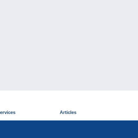
ervices
Articles
écouvrir Delcampe
Proposer un
ous contacter
article