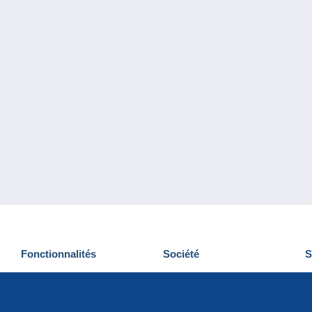
Fonctionnalités
Société
S
Nouveautés
Qui sommes-nous
D
Astuces
Gestion des cookies
N
Commercial
Emplois