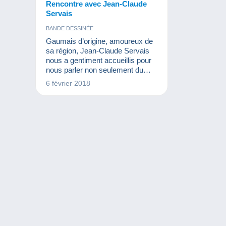
Rencontre avec Jean-Claude
Servais
BANDE DESSINÉE
Gaumais d’origine, amoureux de
sa région, Jean-Claude Servais
nous a gentiment accueillis pour
nous parler non seulement du
splendide diptyque qu’il a réalisé
6 février 2018
sur l’abbaye d’Orval mais aussi
de sa nouvelle série, « les
Chemins de Compostelle » dans
laquelle il nous fait voyager à
travers toute la France.