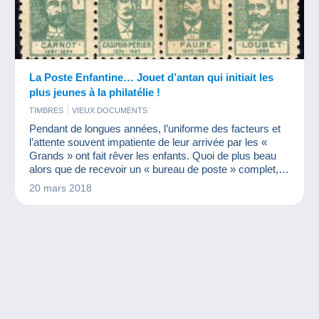
La Poste Enfantine… Jouet d’antan qui initiait les
plus jeunes à la philatélie !
TIMBRES
VIEUX DOCUMENTS
Pendant de longues années, l’uniforme des facteurs et
l’attente souvent impatiente de leur arrivée par les «
Grands » ont fait rêver les enfants. Quoi de plus beau
alors que de recevoir un « bureau de poste » complet,
pour envoyer à toute sa famille des nouvelles ? Quoi de
20 mars 2018
plus excitant que de jouer au postier, comme on pouvait
jouer à la marchande de légumes ou à la cuisinière avec
les panoplies et les dinettes. Richard Gross