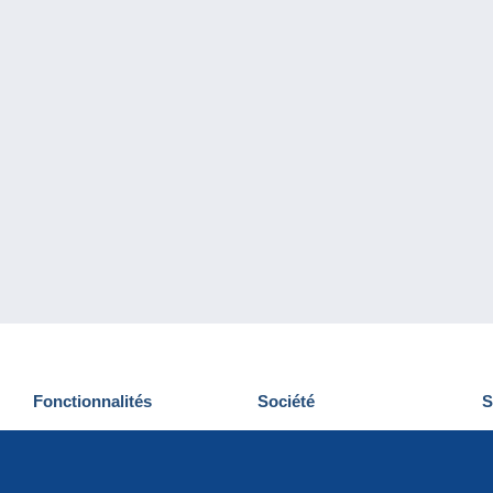
Fonctionnalités
Société
S
Nouveautés
Qui sommes-nous
D
Astuces
Gestion des cookies
N
Commercial
Emplois