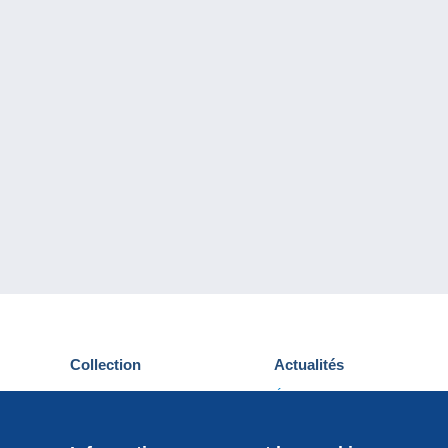
Collection
Actualités
Cartes postales
Événements Delcampe
Timbres
Concours
Monnaies & Billets