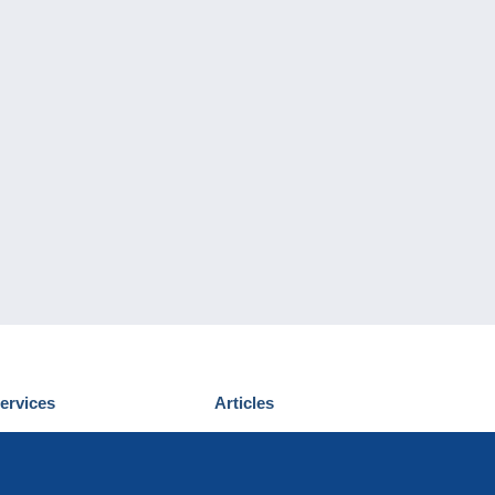
ervices
Articles
écouvrir Delcampe
Proposer un
ous contacter
article