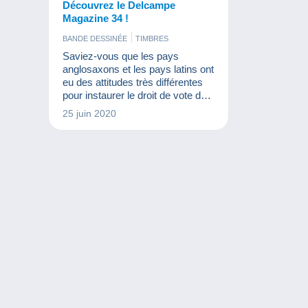
Découvrez le Delcampe
Magazine 34 !
BANDE DESSINÉE
TIMBRES
Saviez-vous que les pays
anglosaxons et les pays latins ont
eu des attitudes très différentes
pour instaurer le droit de vote des
femmes ? Tout cela et bien plus
25 juin 2020
est à découvrir dans votre
nouveau Delcampe Magazine !