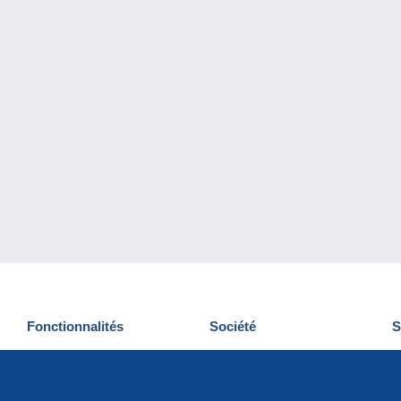
Fonctionnalités
Société
S
Nouveautés
Qui sommes-nous
D
Astuces
Gestion des cookies
N
Commercial
Emplois