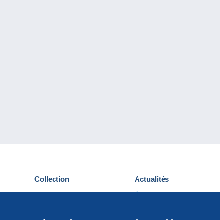
Collection
Actualités
Cartes postales
Événements Delcampe
Timbres
Concours
Monnaies & Billets