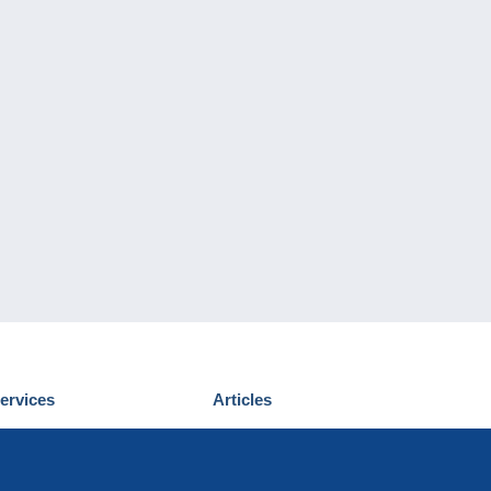
ervices
Articles
écouvrir Delcampe
Proposer un
ous contacter
article