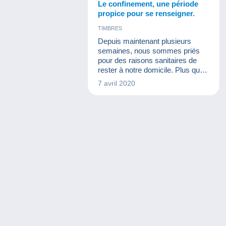
Le confinement, une période
propice pour se renseigner.
TIMBRES
Depuis maintenant plusieurs
semaines, nous sommes priés
pour des raisons sanitaires de
rester à notre domicile. Plus que
jamais, il est important de prendre
7 avril 2020
soin de vous et d’obéir aux
consignes pour endiguer
l’épidémie ! Voici quelques
lectures pour collectionneurs
disponibles gratuitement en ligne !