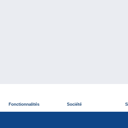
Fonctionnalités
Société
S
Nouveautés
Qui sommes-nous
D
Astuces
Gestion des cookies
N
Commercial
Emplois