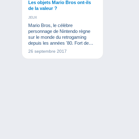
Les objets Mario Bros ont-ils
de la valeur ?
JEUX
Mario Bros, le célèbre
personnage de Nintendo règne
sur le monde du retrogaming
depuis les années '80. Fort de
son succès dans les jeux vidéo,
26 septembre 2017
Nintendo a lancé de nombreux
produits dérivés : figurines, pin's,
cartes postales... Quelle valeur
accorder à ces objets de
collection Mario Bros ?