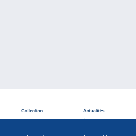
Collection
Actualités
Cartes postales
Événements Delcampe
Timbres
Concours
Monnaies & Billets