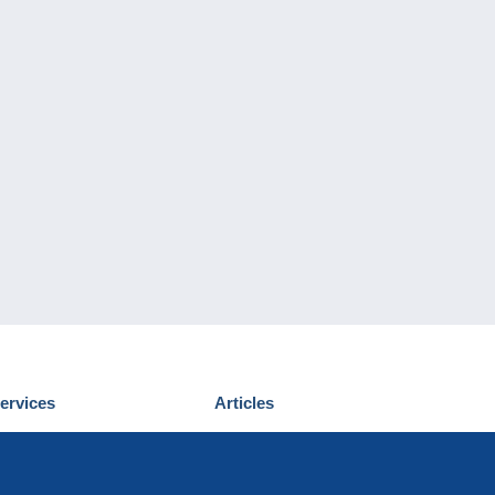
ervices
Articles
écouvrir Delcampe
Proposer un
ous contacter
article