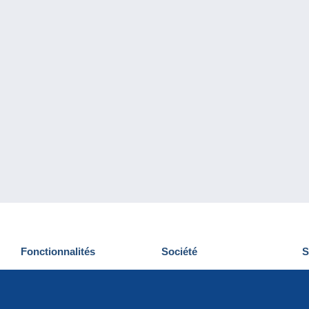
Fonctionnalités
Société
S
Nouveautés
Qui sommes-nous
D
Astuces
Gestion des cookies
N
Commercial
Emplois