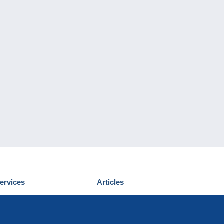
ervices
Articles
écouvrir Delcampe
Proposer un
ous contacter
article