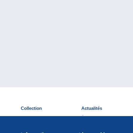
Collection
Actualités
Cartes postales
Événements Delcampe
Timbres
Concours
Monnaies & Billets