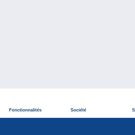
Fonctionnalités
Société
S
Nouveautés
Qui sommes-nous
D
Astuces
Gestion des cookies
N
Commercial
Emplois