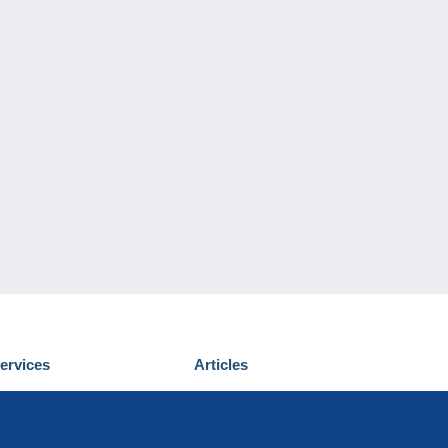
ervices
Articles
écouvrir Delcampe
Proposer un
ous contacter
article