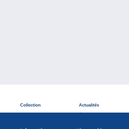
Collection
Actualités
Cartes postales
Événements Delcampe
Timbres
Concours
Monnaies & Billets