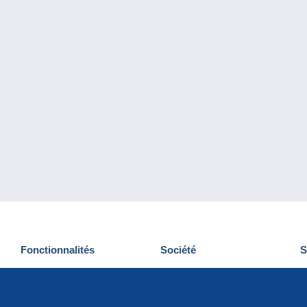
Fonctionnalités
Société
S
Nouveautés
Qui sommes-nous
D
Astuces
Gestion des cookies
N
Commercial
Emplois