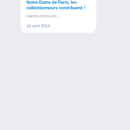
Notre-Dame de Paris, les
collectionneurs contribuent !
CARTES POSTALES
MONNAIES & BILLETS
TIMBRES
16 avril 2019