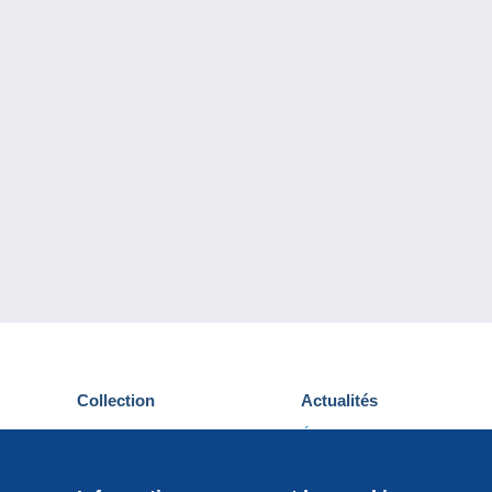
Collection
Actualités
Cartes postales
Événements Delcampe
Timbres
Concours
Monnaies & Billets