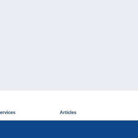
ervices
Articles
écouvrir Delcampe
Proposer un
ous contacter
article