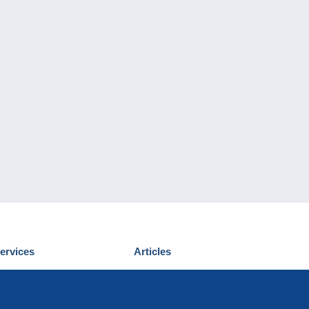
ervices
Articles
écouvrir Delcampe
Proposer un
ous contacter
article