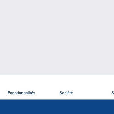
Fonctionnalités
Société
S
Nouveautés
Qui sommes-nous
D
Astuces
Gestion des cookies
N
Commercial
Emplois