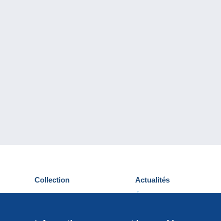
Collection
Actualités
Cartes postales
Événements Delcampe
Timbres
Concours
Monnaies & Billets