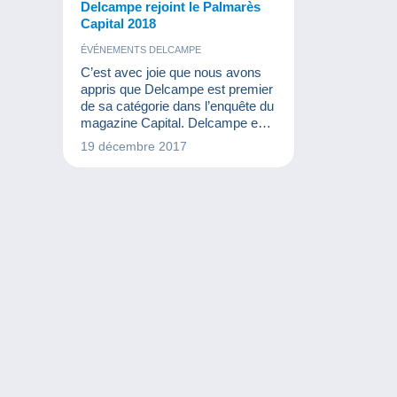
Delcampe rejoint le Palmarès
Capital 2018
ÉVÉNEMENTS DELCAMPE
C’est avec joie que nous avons
appris que Delcampe est premier
de sa catégorie dans l’enquête du
magazine Capital. Delcampe est
le chouchou des collectionneurs
19 décembre 2017
en matière de qualité de service
pour la vente en ligne de produits
d’occasion, devant eBay et
PriceMinister.