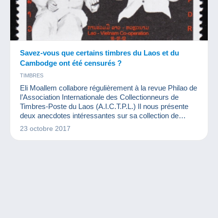
Savez-vous que certains timbres du Laos et du
Cambodge ont été censurés ?
TIMBRES
Eli Moallem collabore régulièrement à la revue Philao de
l’Association Internationale des Collectionneurs de
Timbres-Poste du Laos (A.I.C.T.P.L.) Il nous présente
deux anecdotes intéressantes sur sa collection de
timbres du Laos et du Cambodge. Dans ces pays, afin
23 octobre 2017
que les timbres présentent leurs dirigeants sous leur
meilleur profil, on n'hésite pas à modifier légèrement les
visuels...