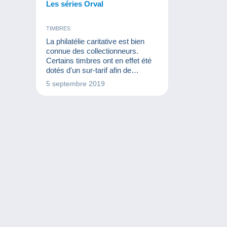
Les séries Orval
TIMBRES
La philatélie caritative est bien
connue des collectionneurs.
Certains timbres ont en effet été
dotés d'un sur-tarif afin de
sponsoriser une bonne cause. La
5 septembre 2019
reconstruction de l'abbaye
d'Orval en Belgique doit de ce fait
beaucoup à la philatélie.