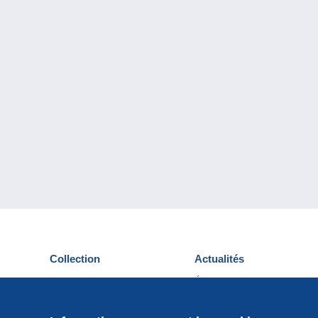
Collection
Actualités
Cartes postales
Événements Delcampe
Timbres
Concours
Monnaies & Billets