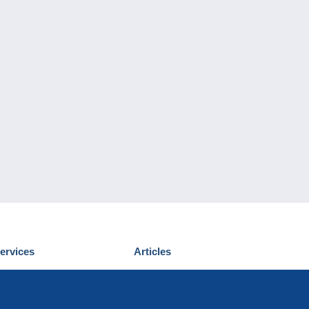
ervices
Articles
écouvrir Delcampe
Proposer un
ous contacter
article