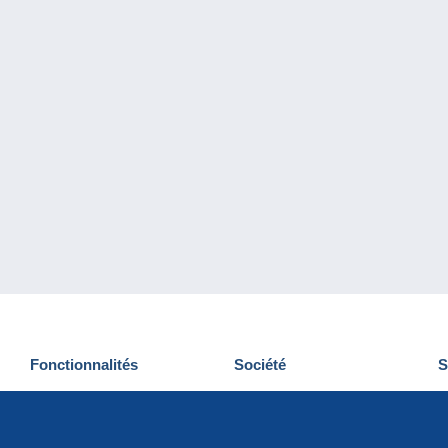
Fonctionnalités
Société
S
Nouveautés
Qui sommes-nous
D
Astuces
Gestion des cookies
N
Commercial
Emplois