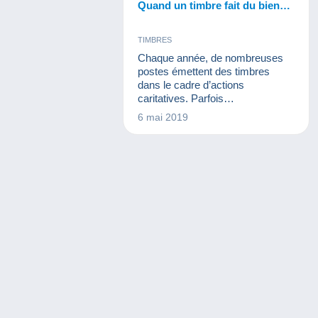
Quand un timbre fait du bien…
TIMBRES
Chaque année, de nombreuses
postes émettent des timbres
dans le cadre d’actions
caritatives. Parfois
accompagnées de dons, parfois
6 mai 2019
simplement afin de promouvoir
par un media hyper populaire
l’association de leur choix, elles
proposent des timbres originaux
qui constituent à eux seuls une
collection intéressante. C’est le
cas du Luxembourg.