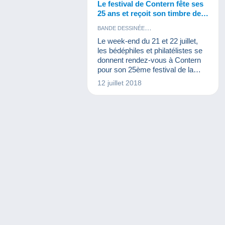
Le festival de Contern fête ses
25 ans et reçoit son timbre de
POST Luxembourg !
BANDE DESSINÉE
ÉVÉNEMENTS DELCAMPE
TIMBRES
Le week-end du 21 et 22 juillet,
les bédéphiles et philatélistes se
donnent rendez-vous à Contern
pour son 25ème festival de la
bande dessinée.
12 juillet 2018