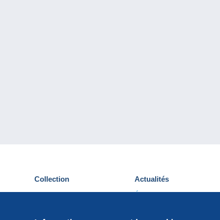
Collection
Actualités
Cartes postales
Événements Delcampe
Timbres
Concours
Monnaies & Billets