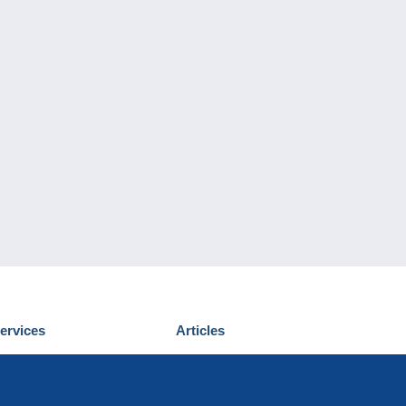
ervices
Articles
écouvrir Delcampe
Proposer un
ous contacter
article