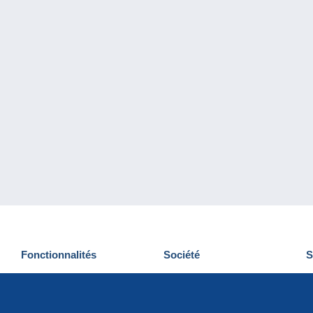
Fonctionnalités
Société
S
Nouveautés
Qui sommes-nous
D
Astuces
Gestion des cookies
N
Commercial
Emplois