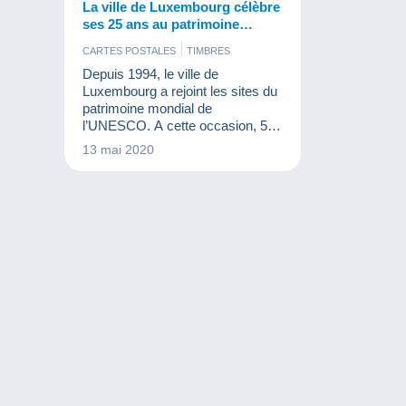
La ville de Luxembourg célèbre
ses 25 ans au patrimoine
mondial de l’Unesco
CARTES POSTALES
TIMBRES
Depuis 1994, le ville de
Luxembourg a rejoint les sites du
patrimoine mondial de
l’UNESCO. A cette occasion, 50
événements sont là pour marquer
13 mai 2020
le coup dont l’émission d’un
timbre qui célèbre ce bel
anniversaire.