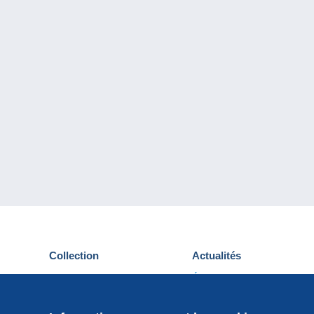
Collection
Actualités
Cartes postales
Événements Delcampe
Timbres
Concours
Monnaies & Billets