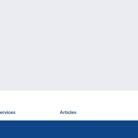
ervices
Articles
écouvrir Delcampe
Proposer un
ous contacter
article