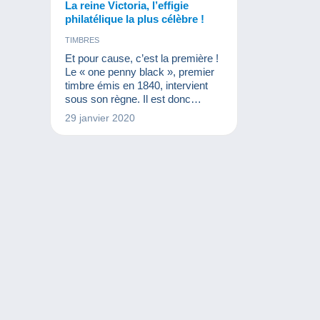
La reine Victoria, l’effigie
philatélique la plus célèbre !
TIMBRES
Et pour cause, c’est la première !
Le « one penny black », premier
timbre émis en 1840, intervient
sous son règne. Il est donc
parfaitement normal d’y retrouver
29 janvier 2020
son portrait. Ajoutons à cela que
l’empire britannique est à son
apogée, il n’en fallait pas plus
pour s’assurer que la reine
Victoria serait la figure la plus
emblématique de la philatélie. La
reine Victoria marquera à ce point
son temps qu’il sera rebaptisé « é