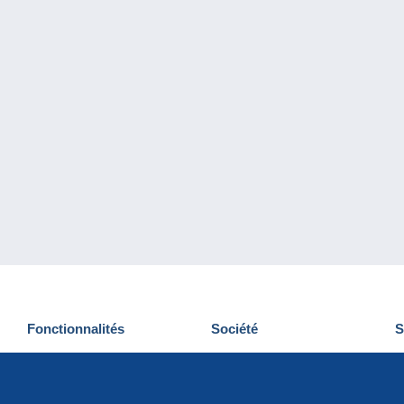
Fonctionnalités
Société
S
Nouveautés
Qui sommes-nous
D
Astuces
Gestion des cookies
N
Commercial
Emplois