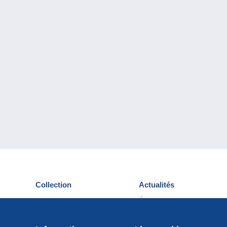
Collection
Actualités
Cartes postales
Événements Delcampe
Timbres
Concours
Monnaies & Billets