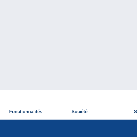
Fonctionnalités
Société
S
Nouveautés
Qui sommes-nous
D
Astuces
Gestion des cookies
N
Commercial
Emplois