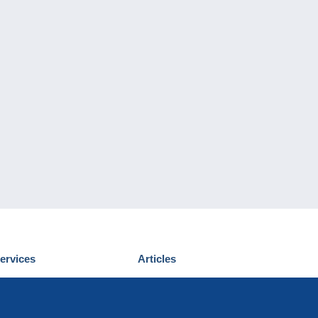
ervices
Articles
écouvrir Delcampe
Proposer un
ous contacter
article