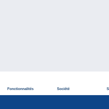
Fonctionnalités
Société
S
Nouveautés
Qui sommes-nous
D
Astuces
Gestion des cookies
N
Commercial
Emplois