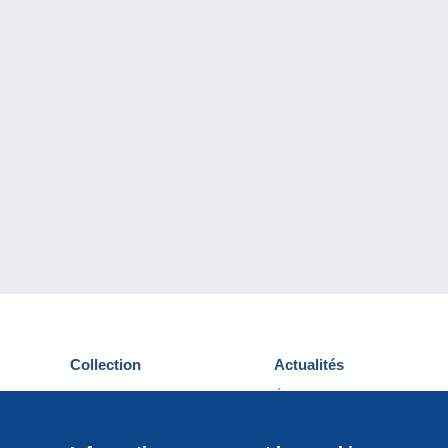
Collection
Actualités
Cartes postales
Événements Delcampe
Timbres
Concours
Monnaies & Billets