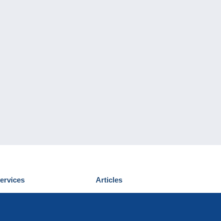
ervices
Articles
écouvrir Delcampe
Proposer un
ous contacter
article