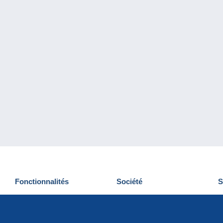
Fonctionnalités
Société
S
Nouveautés
Qui sommes-nous
D
Astuces
Gestion des cookies
N
Commercial
Emplois