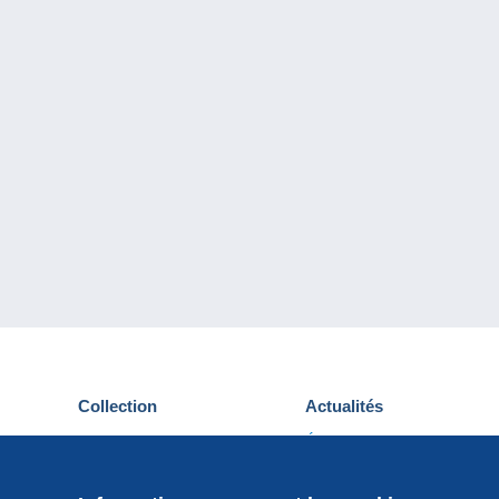
Collection
Actualités
Cartes postales
Événements Delcampe
Timbres
Concours
Monnaies & Billets