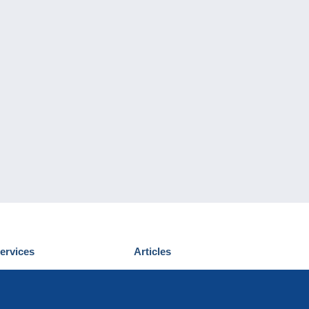
ervices
Articles
écouvrir Delcampe
Proposer un
ous contacter
article